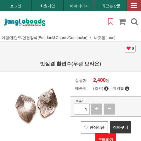
로그인
회원가입
마이페이지
최근본상품
메탈/팬던트/연결장식(Pendant&Charm/Connector)
나뭇잎(Leaf)
0
빗살결 활엽수(무광 브라운)
2,400
상품가
원
배송비
(조건)
지역별
수량
관심상품
장바구니
구매하기