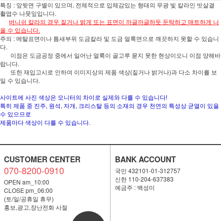
특징 : 앞뒷면 구별이 있으며, 전체적으로 입체감있는 형태의 무광 빛 칼라인 빗살결
활엽수 나뭇잎입니다.
버니쉬 칼라의 경우 짙거나 밝게 또는 표면이 까글까글하듯 둔탁하고 매트하게 나
올 수 있습니다.
주의 : 메탈표면이나 틈새부위 도금칼라 및 도금 얼룩면으로 깨끗하지 못할 수 있습니
다.
이점은 도금공정 중에서 일어난 얼룩이 골고루 묻지 못한 현상이오니 이점 양해바
랍니다.
또한 재입고시로 인하여 이미지상의 제품 색상(짙거나 밝거나)과 다소 차이를 보
일 수 있습니다.
사이트에 사진 색상은 모니터의 차이로 실제와 다를 수 있습니다!
특히 제품 중 진주, 원석, 자개, 크리스탈 등의 소재의 경우 천연의 특성상 균열이 있을
수 있으므로
제품마다 색상이 다를 수 있습니다.
CUSTOMER CENTER
BANK ACCOUNT
070-8200-0910
국민 432101-01-312757
신한 110-204-637383
OPEN am_10:00
예금주 : 백성미
CLOSE pm_06:00
(토/일/공휴일 휴무)
홍보,광고,장난전화 사절