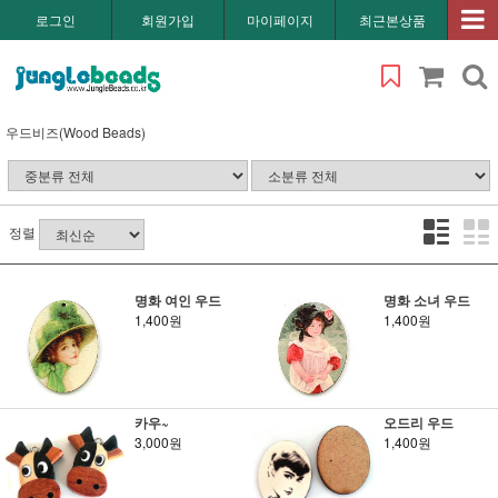
로그인
회원가입
마이페이지
최근본상품
우드비즈(Wood Beads)
정렬
명화 여인 우드
명화 소녀 우드
1,400원
1,400원
카우~
오드리 우드
3,000원
1,400원