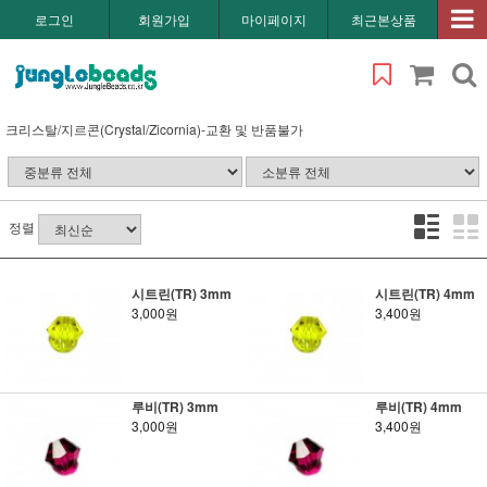
로그인
회원가입
마이페이지
최근본상품
크리스탈/지르콘(Crystal/Zicornia)-교환 및 반품불가
정렬
시트린(TR) 3mm
시트린(TR) 4mm
3,000원
3,400원
루비(TR) 3mm
루비(TR) 4mm
3,000원
3,400원