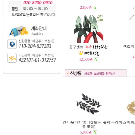
2,800원
2
책갈피
공구셋트
2
12,500원
긴 나뭇가지(흑니켈도금+블랙 무
레이스 마름
광 코팅)
5,000원
3