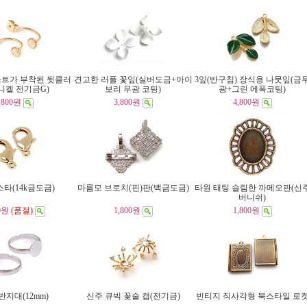
스트가 부착된 뒷클러
견고한 러플 꽃잎(실버도금+아이
3잎(반구침) 장식용 나뭇잎(금
니켈 전기금G)
보리 무광 코팅)
광+그린 에폭코팅)
,800원
3,800원
4,800원
랍스타(14k금도금)
마름모 브로치(핀)판(백금도금)
타원 태팅 슬림한 까메오판(신
버니쉬)
0원
(품절)
1,800원
1,800원
반지대(12mm)
신주 큐빅 꽃술 캡(전기금)
빈티지 직사각형 북스타일 로