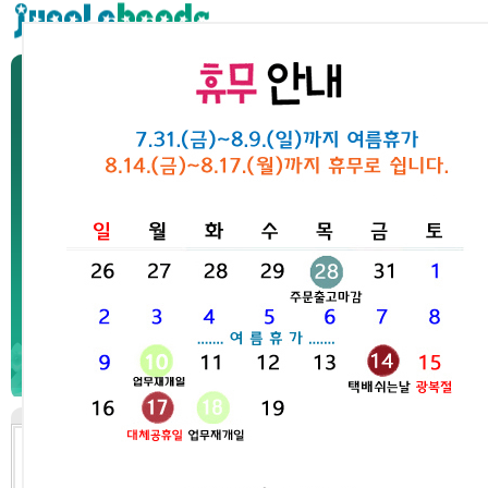

1
2
3
4