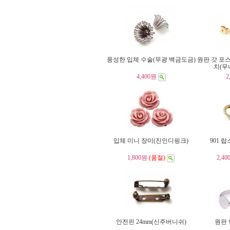
풍성한 입체 수술(무광 백금도금)
원판 갓 포
치(무
4,400원
2
입체 미니 장미(진인디핑크)
901 
1,800원
(품절)
2,40
안전핀 24mm(신주버니쉬)
원판 