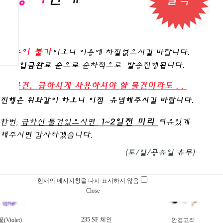
린 러블리 꽃(실버도
신주 길쭉이 네잎 봉우리(실버
네추럴 고양이 2
보라 펄 코팅)
금+실버 펄 무광 코팅)
,400원
4,800원
3,800원
셀룰로이드 도넛
5발 빗핀(백금도금)
나뭇잎 반구멍캡
1,800원
2,400원
,000원
현재의 메시지창을 다시 표시하지 않음
Close
235 SF 체인
꽃(Violet)
안경고리