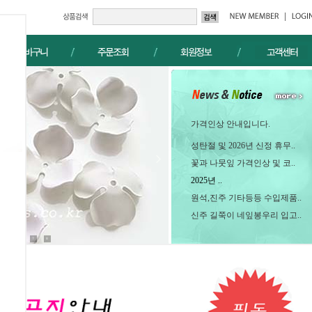
가격인상 안내입니다.
성탄절 및 2026년 신정 휴무..

꽃과 나뭇잎 가격인상 및 코..
2025년 ..
원석,진주 기타등등 수입제품..
신주 길쭉이 네잎봉우리 입고..
5
6
7
8