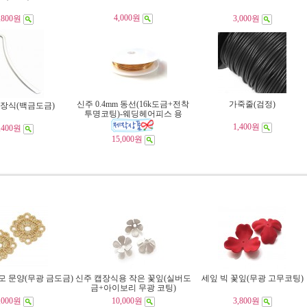
4,000원
,800원
3,000원
신주 0.4mm 동선(16k도금+전착
가죽줄(검정)
 장식(백금도금)
투명코팅)-웨딩헤어피스 용
1,400원
,400원
15,000원
모 문양(무광 금도금)
신주 캡장식용 작은 꽃잎(실버도
세잎 빅 꽃잎(무광 고무코팅)
금+아이보리 무광 코팅)
,000원
10,000원
3,800원