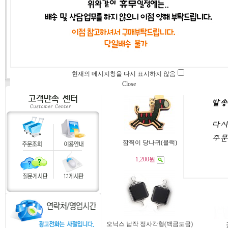
네잎 입체 꽃송이(무광 브라운)
신주 수술달
금+
현재의 메시지창을 다시 표시하지 않음
4,400원
4
Close
깜찍이 당나귀(블랙)
꽃과 
1,200원
3
오닉스 납작 정사각형(백금도금)