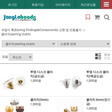
로그인
회원가입
마이페이지
최근본상품
귀걸이 훅(Earring Findings&Components)-교환 및 반품불가
클러치(earring clutch)
정렬
투명 디스크 클러
투명 디스크 클러
치(금도금)
치(백금도금)
1,000원
1,000원
클러치(5mm)
클러치 6mm(전기
금)
1,000원
1,000원